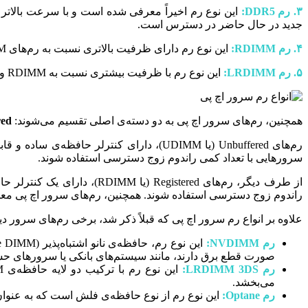
۳. رم DDR5:
جدید در حال حاضر در دسترس است.
۴. رم RDIMM:
این نوع رم دارای ظرفیت بالاتری نسبت به رم‌های UDIMM است و برای سرورهایی که نیاز به حافظه‌ی بیشتری دارند، مناسب است.
۵. رم LRDIMM:
این نوع رم با ظرفیت بیشتری نسبت به RDIMM و پشتیبانی از کانال‌های حافظه‌ی بیشتر، در سرورهایی که نیاز به حافظه‌ی بسیار بالا دارند، استفاده می‌شود.
همچنین، رم‌های سرور اچ پی به دو دسته‌ی اصلی تقسیم می‌شوند:
Registered و Unbuffered.
رم‌های Unbuffered (یا UDIMM)، دارای کنترلر حافظه‌ی ساده و قابلیت پشتیبانی از حداکثر 4 راندوم زوج‌های دسترسی (
سرورهایی با تعداد کمی راندوم زوج دسترسی استفاده شوند.
راندوم زوج دسترسی استفاده شوند. همچنین، رم‌های سرور اچ پی معمولاً در اندازه‌های مختلفی مانند 2GB
علاوه بر انواع رم سرور اچ پی که قبلاً ذکر شد، برخی رم‌های سرور دی
رم NVDIMM:
صورت قطع برق دارند، مانند سیستم‌های بانکی یا سرورهای حس
رم LRDIMM 3DS:
می‌بخشد.
رم Optane:
این نوع رم از نوع حافظه‌ی فلش است که به عنوان حافظه‌ی پایدار (Persistent Memory) شناخته می‌شود و با افزایش سرعت دسترسی