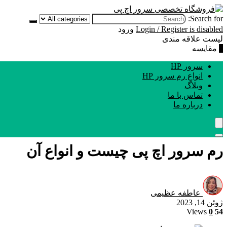
Search for:
Login / Register is disabled
ورود
لیست علاقه مندی
0
مقایسه
سرور HP
انواع رم سرور HP
وبلاگ
تماس با ما
درباره ما
رم سرور اچ پی چیست و انواع آن
عاطفه عظیمی
ژوئن 14, 2023
0
Views
54