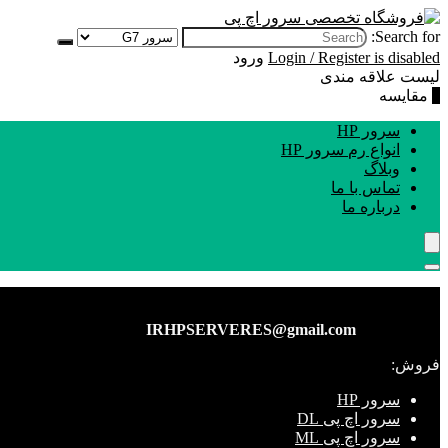
Search for:
Login / Register is disabled
ورود
لیست علاقه مندی
0
مقایسه
سرور HP
انواع رم سرور HP
وبلاگ
تماس با ما
درباره ما
IRHPSERVERES@gmail.com
فروش:
سرور HP
سرور اچ پی DL
سرور اچ پی ML