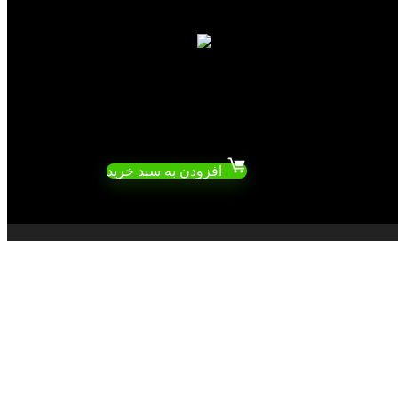
Add to compare
سرور شبکه
سرور اچ پی مدل DL360 G7
تومان
3,650,000
افزودن به سبد خرید