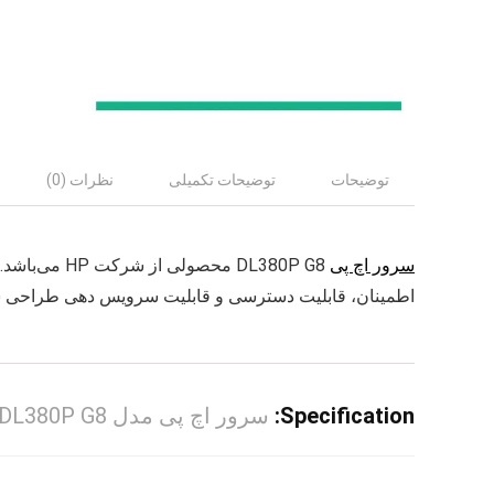
توضیحات
توضیحات تکمیلی
نظرات (0)
سرور اچ پی
DL380P G8 مح
اطمینان، قابلیت دسترسی و قابلیت سرویس دهی طراحی 
Specification:
سرور اچ پی مدل DL380P G8