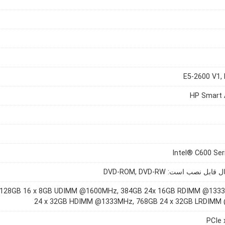
E5-2600 V1,
HP Smart 
Intel® C600 Ser
ل نصب است: DVD-ROM, DVD-RW
128GB 16 x 8GB UDIMM @1600MHz, 384GB 24x 16GB RDIMM @133
24 x 32GB HDIMM @1333MHz, 768GB 24 x 32GB LRDIM
PCIe x