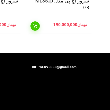
سرور اچ پی مدل ML350p
سرور اچ پی م
G8
تومان
190,000,000
تومان
000
IRHPSERVERES@gmail.com