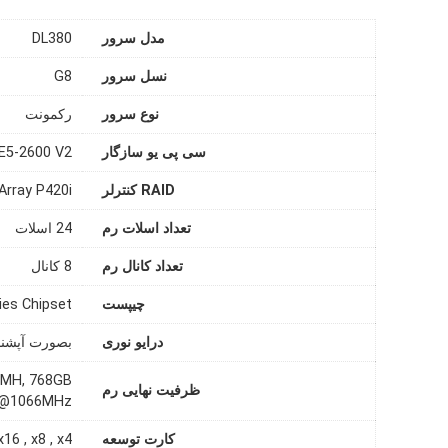
مدل سرور
DL380
نسل سرور
G8
نوع سرور
رکمونت
سی پی یو سازگار
 E5-2600 V2
RAID کنترلر
Array P420i
تعداد اسلات رم
24 اسلات
تعداد کانال رم
8 کانال
چیپست
ies Chipset
درایو نوری
بصورت آپشنال قاب
3MH, 768GB
ظرفیت نهایی رم
M @1066MHz
کارت توسعه
16 , x8 , x4