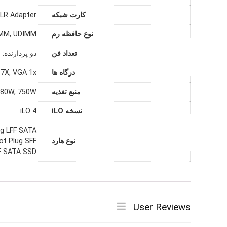
کارت شبکه
FLR Adapter
نوع حافظه رم
IMM, UDIMM
تعداد فن
دو پردازنده: 6 عدد, یک پردازنده: 4 عدد
درگاه ها
0 7X, VGA 1x
منبع تغذیه
480W, 750W
نسخه iLO
iLO 4
ug LFF SATA
نوع هارد
ot Plug SFF
FF SATA SSD
User Reviews